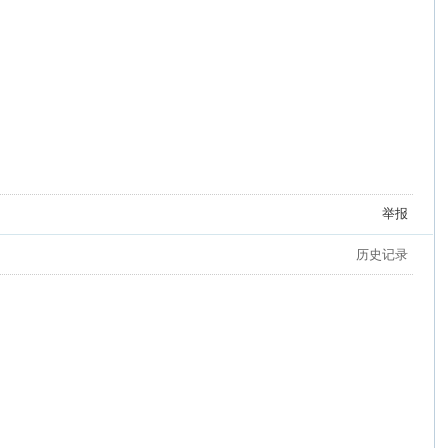
举报
历史记录