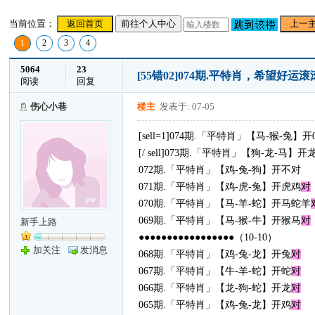
当前位置：
返回首页
前往个人中心
上一
1
2
3
4
5064
23
[55错02]074期.平特肖，希望好
阅读
回复
伤心小巷
楼主
发表于: 07-05
[sell=1]074期.「平特肖」【马-猴-兔】开
[/ sell]073期.「平特肖」【狗-龙-马】开
072期.「平特肖」【鸡-兔-狗】开不对
071期.「平特肖」【鸡-虎-兔】开虎鸡
对
070期.「平特肖」【马-羊-蛇】开马蛇羊
069期.「平特肖」【马-猴-牛】开猴马
对
新手上路
●●●●●●●●●●●●●●●●●（10-10）
加关注
发消息
068期.「平特肖」【鸡-兔-龙】开兔
对
067期.「平特肖」【牛-羊-蛇】开蛇
对
066期.「平特肖」【龙-狗-蛇】开龙
对
065期.「平特肖」【鸡-兔-龙】开鸡
对