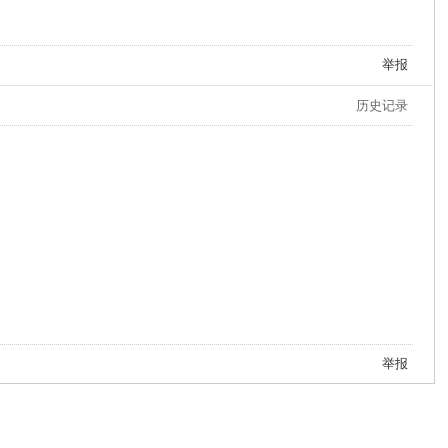
举报
历史记录
举报