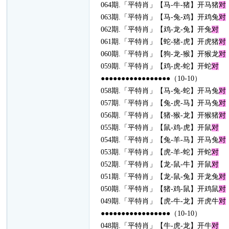
064期.「平特肖」【马-牛-猪】开马猪
对
063期.「平特肖」【马-兔-鸡】开鸡兔
对
062期.「平特肖」【鸡-龙-兔】开兔
对
061期.「平特肖」【蛇-猪-虎】开虎猪
对
060期.「平特肖」【狗-龙-猴】开猴龙
对
059期.「平特肖」【鸡-虎-蛇】开蛇
对
●●●●●●●●●●●●●●●●●（10-10）
058期.「平特肖」【马-兔-蛇】开马兔
对
057期.「平特肖」【兔-虎-马】开马兔
对
056期.「平特肖」【猪-猴-龙】开猴猪
对
055期.「平特肖」【鼠-鸡-虎】开鼠
对
054期.「平特肖」【兔-羊-马】开马兔
对
053期.「平特肖」【虎-羊-蛇】开蛇
对
052期.「平特肖」【龙-鼠-牛】开鼠
对
051期.「平特肖」【龙-鼠-兔】开龙兔
对
050期.「平特肖」【猪-鸡-鼠】开鸡鼠
对
049期.「平特肖」【虎-牛-龙】开虎牛
对
●●●●●●●●●●●●●●●●●（10-10）
048期.「平特肖」【牛-虎-龙】开牛
对