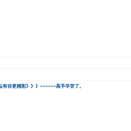
坛有你更精彩》》》======高手辛苦了。