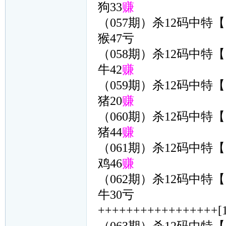
狗33
赚
（057期）杀12码中特【『04-2
猴47亏
（058期）杀12码中特【『21-3
牛42
赚
（059期）杀12码中特【『10-3
猪20
赚
（060期）杀12码中特【『28-2
猪44
赚
（061期）杀12码中特【『41-3
鸡46
赚
（062期）杀12码中特【『07-1
牛30亏
+++++++++++++++++[