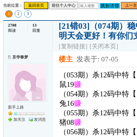
当前位置：
返回首页
前往个人中心
上一主
1
2
3
[21错03]（074
2708
13
阅读
回复
明天会更好！有你们
[复制链接]
[关闭本页]
京华春梦
楼主
发表于: 07-05
（053期）杀12码中特【『32-1
鼠19
赚
（054期）杀12码中特【『42-2
兔16
赚
新手上路
（055期）杀12码中特【『26-2
加关注
发消息
猪08
赚
（056期）杀12码中特【『39-0