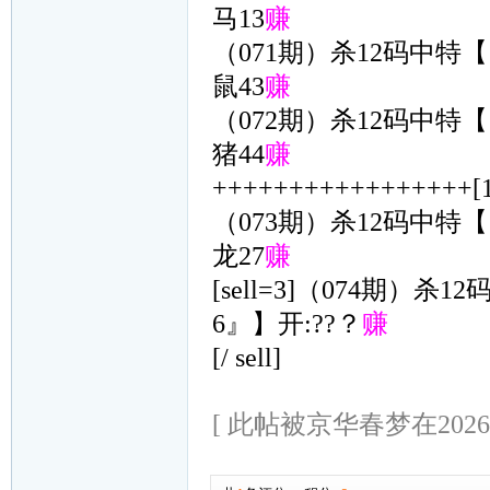
马13
赚
（071期）杀12码中特【『20-2
鼠43
赚
（072期）杀12码中特【『01-3
猪44
赚
+++++++++++++++++[
（073期）杀12码中特【『25-1
龙27
赚
[sell=3]（074期）杀12码中
6』】开:??？
赚
[/ sell]
[ 此帖被京华春梦在2026-0