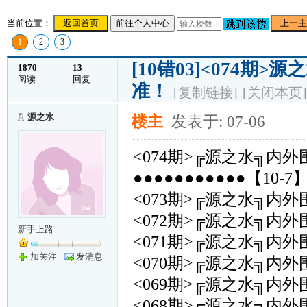
当前位置：
返回首页
前往个人中心
上一主
1
2
3
[10错03]<074期>
1870
13
阅读
回复
准！
[复制链接]
[关闭本页]
源之水
楼主
发表于: 07-06
<074期>╔源之水╗内外围
●●●●●●●●●●●【10-7
<073期>╔源之水╗内外围
<072期>╔源之水╗内外围
新手上路
<071期>╔源之水╗内外围
加关注
发消息
<070期>╔源之水╗内外围
<069期>╔源之水╗内外围
<068期>╔源之水╗内外围