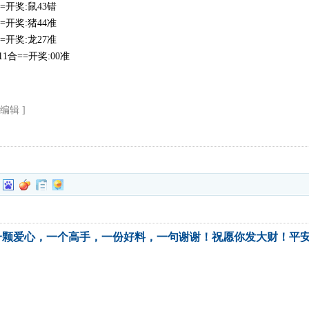
==开奖:鼠43错
==开奖:猪44准
==开奖:龙27准
11合==开奖:00准
新编辑 ]
一颗爱心，一个高手，一份好料，一句谢谢！祝愿你发大财！平