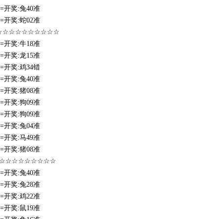
==开奖:兔40准
==开奖:蛇02准
☆☆☆☆☆☆☆☆☆☆☆
==开奖:牛18准
==开奖:龙15准
==开奖:鸡34错
==开奖:兔40准
==开奖:猪08准
==开奖:狗09准
==开奖:狗09准
==开奖:兔04准
==开奖:马49准
==开奖:猪08准
☆☆☆☆☆☆☆☆☆☆
==开奖:兔40准
==开奖:兔28准
==开奖:鸡22准
==开奖:鼠19准