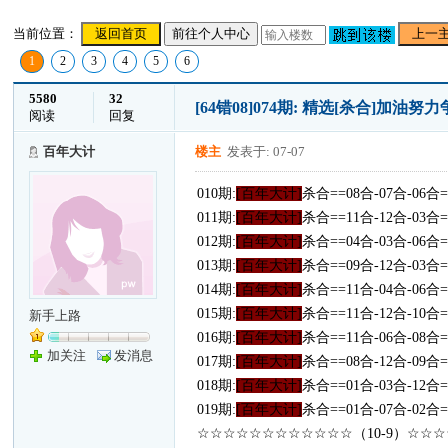
当前位置：
返回首页
前往个人中心
上一
1
2
3
4
5
6
5580
32
[64错08]074期: 精选[杀合]加
阅读
回复
百年大计
楼主
发表于: 07-07
010期:
[百年大计]
杀合==08合-07合-06合
011期:
[百年大计]
杀合==11合-12合-03合
012期:
[百年大计]
杀合==04合-03合-06合
013期:
[百年大计]
杀合==09合-12合-03合
014期:
[百年大计]
杀合==11合-04合-06合
015期:
[百年大计]
杀合==11合-12合-10合
新手上路
016期:
[百年大计]
杀合==11合-06合-08合
加关注
发消息
017期:
[百年大计]
杀合==08合-12合-09合
018期:
[百年大计]
杀合==01合-03合-12合
019期:
[百年大计]
杀合==01合-07合-02合
☆☆☆☆☆☆☆☆☆☆☆☆（10-9）☆☆