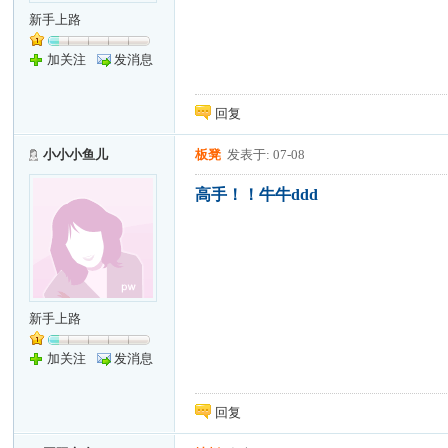
新手上路
加关注
发消息
回复
小小小鱼儿
板凳
发表于: 07-08
高手！！牛牛ddd
新手上路
加关注
发消息
回复