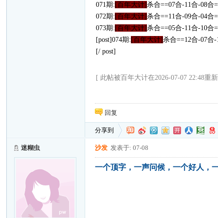
071期:
[百年大计]
杀合==07合-11合-08合
072期:
[百年大计]
杀合==11合-09合-04合
073期:
[百年大计]
杀合==05合-11合-10合
[post]074期:
[百年大计]
杀合==12合-07合-
[/ post]
[ 此帖被百年大计在2026-07-07 22:48重
回复
分享到
迷糊虫
沙发
发表于: 07-08
一个顶字，一声问候，一个好人，