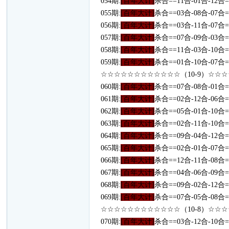
054期:
[百年大计]
杀合==11合-01合-12合
055期:
[百年大计]
杀合==03合-08合-07合
056期:
[百年大计]
杀合==03合-11合-07合
057期:
[百年大计]
杀合==07合-09合-03合
058期:
[百年大计]
杀合==11合-03合-10合
059期:
[百年大计]
杀合==01合-10合-07合
☆☆☆☆☆☆☆☆☆☆☆☆（10-9）☆☆
060期:
[百年大计]
杀合==07合-08合-01合
061期:
[百年大计]
杀合==02合-12合-06合
062期:
[百年大计]
杀合==05合-01合-10合
063期:
[百年大计]
杀合==02合-11合-10合
064期:
[百年大计]
杀合==09合-04合-12合
065期:
[百年大计]
杀合==02合-01合-07合
066期:
[百年大计]
杀合==12合-11合-08合
067期:
[百年大计]
杀合==04合-06合-09合
068期:
[百年大计]
杀合==09合-02合-12合
069期:
[百年大计]
杀合==07合-05合-08合
☆☆☆☆☆☆☆☆☆☆☆☆（10-8）☆☆
070期:
[百年大计]
杀合==03合-12合-10合