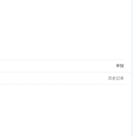
举报
历史记录