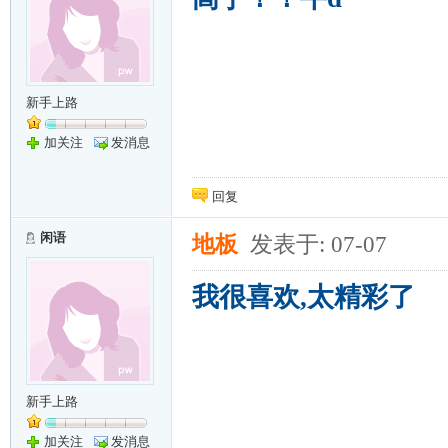
新手上路
加关注
发消息
回复
闲语
地板
发表于: 07-07
我很喜欢,太精彩了
新手上路
加关注
发消息