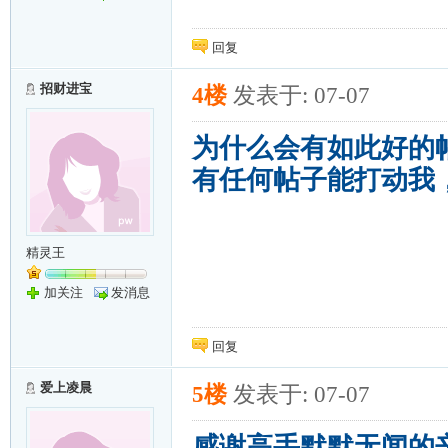
回复
招财进宝
4楼
发表于: 07-07
为什么会有如此好的
有任何帖子能打动我
精灵王
加关注
发消息
回复
爱上凌晨
5楼
发表于: 07-07
感谢高手默默无闻的