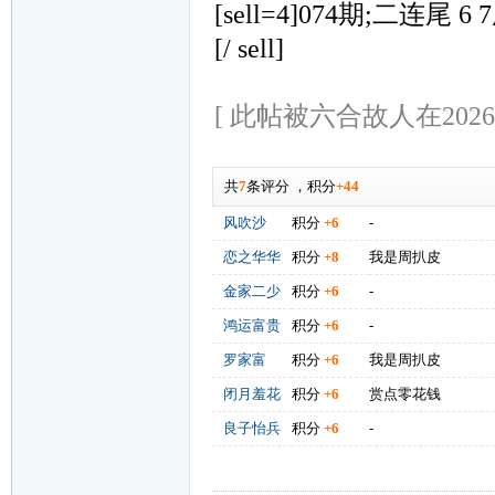
[sell=4]074期;二连尾 
[/ sell]
[ 此帖被六合故人在2026-0
共
7
条评分
，
积分
+44
风吹沙
积分
+6
-
恋之华华
积分
+8
我是周扒皮
金家二少
积分
+6
-
鸿运富贵
积分
+6
-
罗家富
积分
+6
我是周扒皮
闭月羞花
积分
+6
赏点零花钱
良子怡兵
积分
+6
-