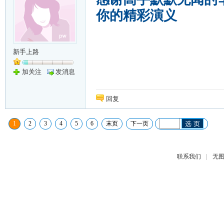
你的精彩演义
新手上路
加关注
发消息
回复
1
2
3
4
5
6
末页
下一页
选 页
|
联系我们
无