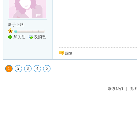
新手上路
加关注
发消息
回复
1
2
3
4
5
|
联系我们
无