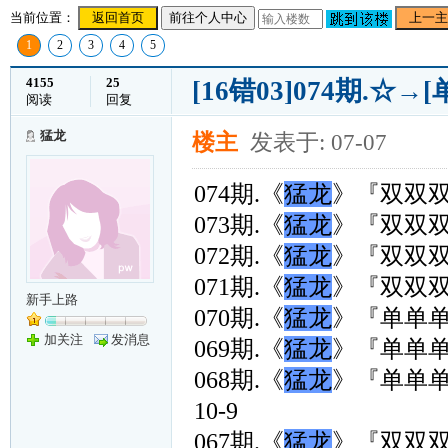
当前位置：
返回首页
前往个人中心
上一主
1
2
3
4
5
4155
25
[16错03]074期.☆→
阅读
回复
猛龙
楼主
发表于: 07-07
074期.《
猛龙
》『双双双
073期.《
猛龙
》『双双双
072期.《
猛龙
》『双双双
071期.《
猛龙
》『双双双
新手上路
070期.《
猛龙
》『单单单
加关注
发消息
069期.《
猛龙
》『单单单
068期.《
猛龙
》『单单单
10-9
067期.《
猛龙
》『双双双