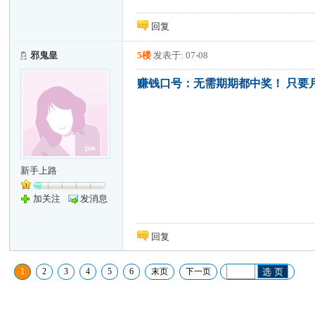
回复
邪鬼皇
5楼
发表于: 07-08
赚钱口号：无需期期都中奖！ 只要
新手上路
加关注
发消息
回复
1
2
3
4
5
6
末页
下一页
选 页