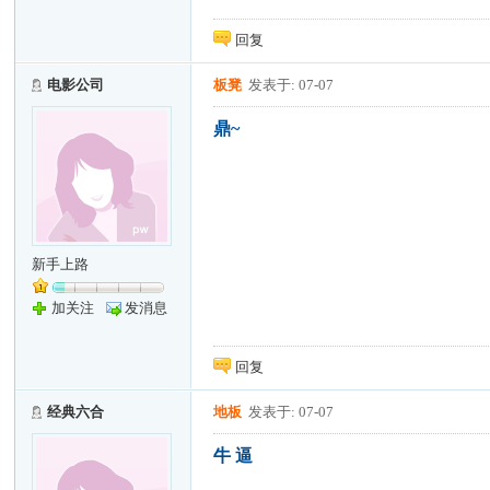
回复
电影公司
板凳
发表于: 07-07
鼎~
新手上路
加关注
发消息
回复
经典六合
地板
发表于: 07-07
牛 逼