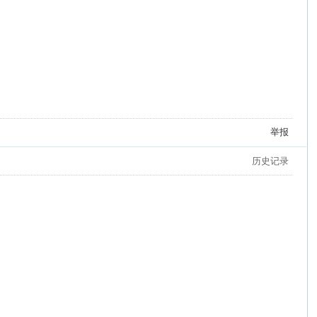
举报
历史记录