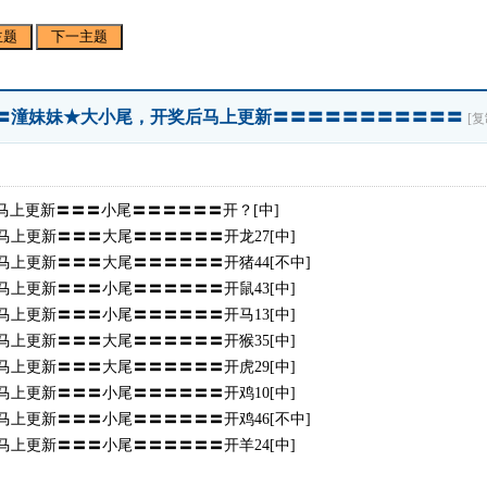
主题
下一主题
〓〓〓〓〓潼妹妹★大小尾，开奖后马上更新〓〓〓〓〓〓〓〓〓〓〓
[
马上更新〓〓〓小尾〓〓〓〓〓〓开？[中]
马上更新〓〓〓大尾〓〓〓〓〓〓开龙27[中]
马上更新〓〓〓大尾〓〓〓〓〓〓开猪44[不中]
马上更新〓〓〓小尾〓〓〓〓〓〓开鼠43[中]
马上更新〓〓〓小尾〓〓〓〓〓〓开马13[中]
马上更新〓〓〓大尾〓〓〓〓〓〓开猴35[中]
马上更新〓〓〓大尾〓〓〓〓〓〓开虎29[中]
马上更新〓〓〓小尾〓〓〓〓〓〓开鸡10[中]
马上更新〓〓〓小尾〓〓〓〓〓〓开鸡46[不中]
马上更新〓〓〓小尾〓〓〓〓〓〓开羊24[中]