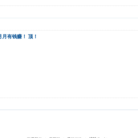
月月有钱赚！ 顶！