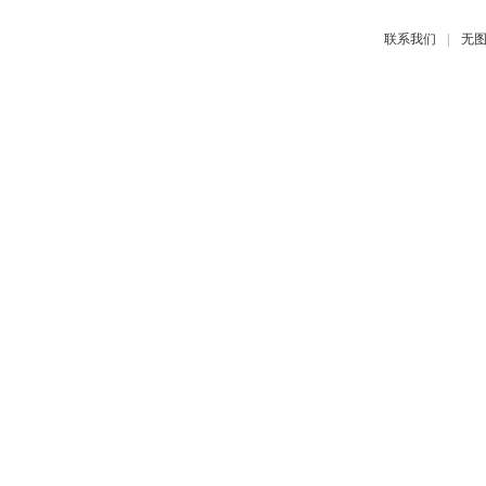
|
联系我们
无