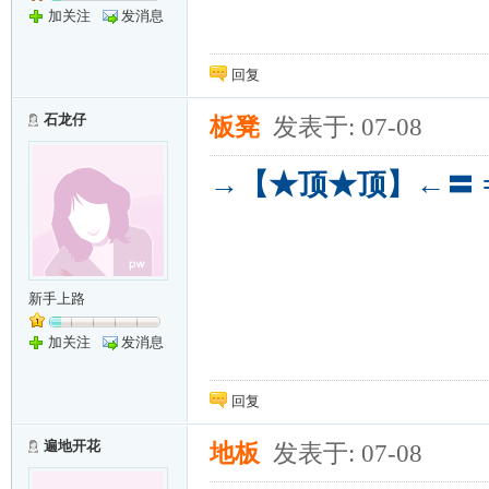
加关注
发消息
回复
石龙仔
板凳
发表于: 07-08
→【★顶★顶】←〓 =
新手上路
加关注
发消息
回复
遍地开花
地板
发表于: 07-08