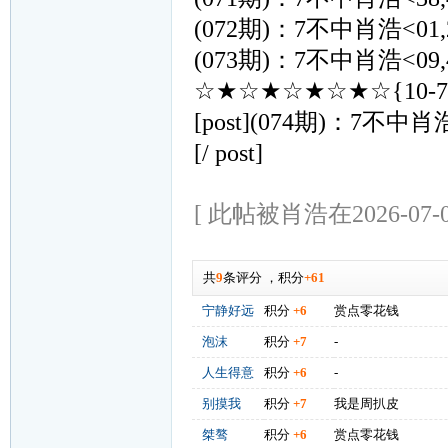
(072期)：7不中肖浩<01,26,39
(073期)：7不中肖浩<09,40,44
☆★☆★☆★☆★☆{10-7
[post](074期)：7不中肖浩<
[/ post]
[ 此帖被肖浩在2026-07-0
共
9
条评分
，
积分
+61
宁静好远
积分
+6
赏点零花钱
泡沫
积分
+7
-
人生得意
积分
+6
-
别摸我
积分
+7
我是周扒皮
桀骜
积分
+6
赏点零花钱