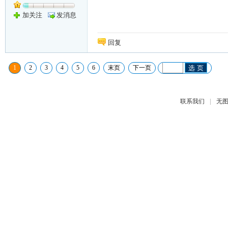
加关注
发消息
回复
1
2
3
4
5
6
末页
下一页
选 页
|
联系我们
无