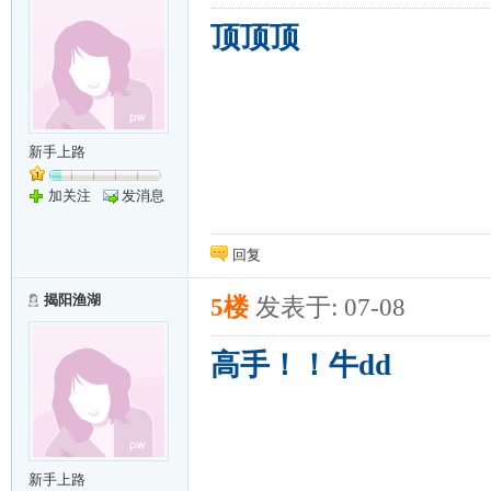
顶顶顶
新手上路
加关注
发消息
回复
揭阳渔湖
5楼
发表于: 07-08
高手！！牛dd
新手上路