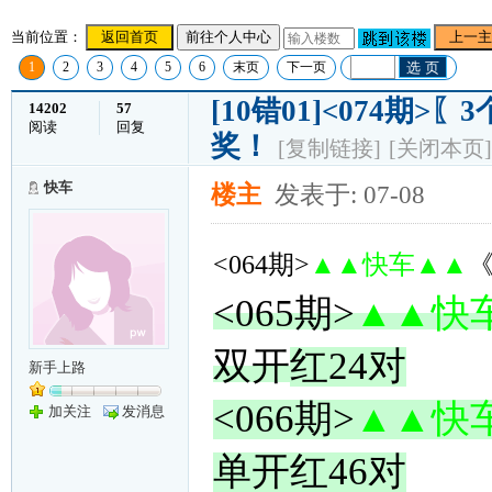
当前位置：
返回首页
前往个人中心
上一主
1
2
3
4
5
6
末页
下一页
选 页
[10错01]<074期
14202
57
阅读
回复
奖！
[复制链接]
[关闭本页]
快车
楼主
发表于: 07-08
<064期>
▲▲快车▲▲
《
<065期>
▲▲快
双开
红24对
新手上路
<066期>
▲▲快
加关注
发消息
单开
红46对