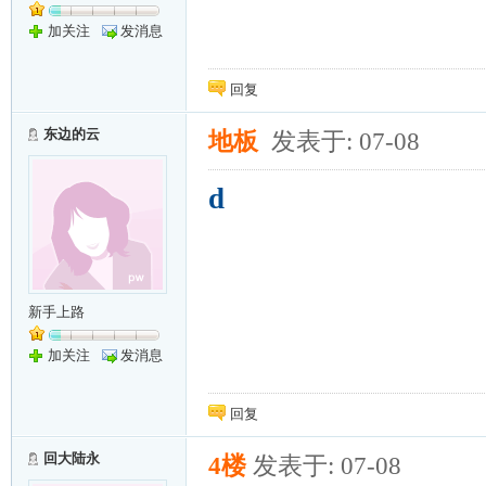
加关注
发消息
回复
东边的云
地板
发表于: 07-08
d
新手上路
加关注
发消息
回复
回大陆永
4楼
发表于: 07-08