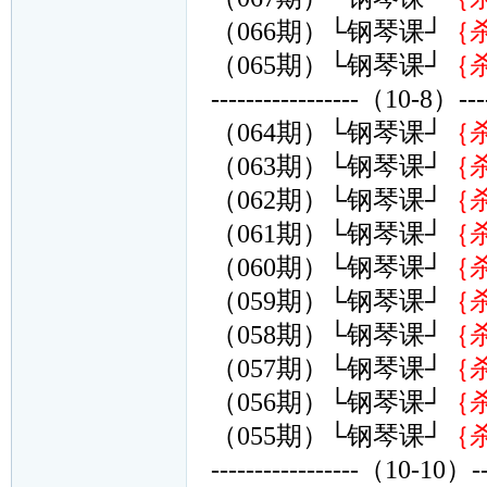
（066期）└钢琴课┘
｛
（065期）└钢琴课┘
｛
-----------------（10-8）----
（064期）└钢琴课┘
｛
（063期）└钢琴课┘
｛
（062期）└钢琴课┘
｛
（061期）└钢琴课┘
｛
（060期）└钢琴课┘
｛
（059期）└钢琴课┘
｛
（058期）└钢琴课┘
｛
（057期）└钢琴课┘
｛
（056期）└钢琴课┘
｛
（055期）└钢琴课┘
｛
-----------------（10-10）---