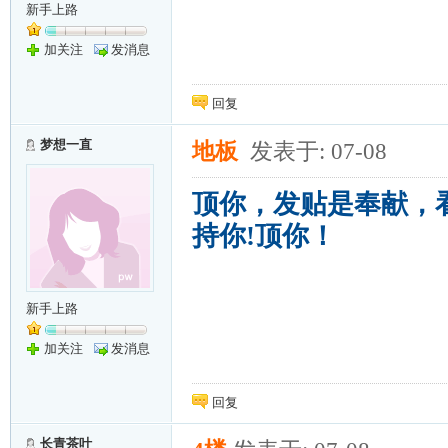
新手上路
加关注
发消息
回复
梦想一直
地板
发表于: 07-08
顶你，发贴是奉献，
持你!顶你！
新手上路
加关注
发消息
回复
长青茶叶