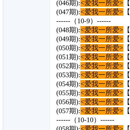
(046期):
<爱我一所爱>
【
(047期):
<爱我一所爱>
【
------（10-9）------
(048期):
<爱我一所爱>
【
(049期):
<爱我一所爱>
【
(050期):
<爱我一所爱>
【
(051期):
<爱我一所爱>
【
(052期):
<爱我一所爱>
【
(053期):
<爱我一所爱>
【
(054期):
<爱我一所爱>
【
(055期):
<爱我一所爱>
【
(056期):
<爱我一所爱>
【
(057期):
<爱我一所爱>
【
------（10-10）------
(058期):
<爱我一所爱>
【