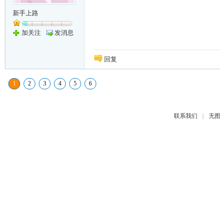
新手上路
加关注
发消息
回复
1
2
3
4
5
6
|
联系我们
无