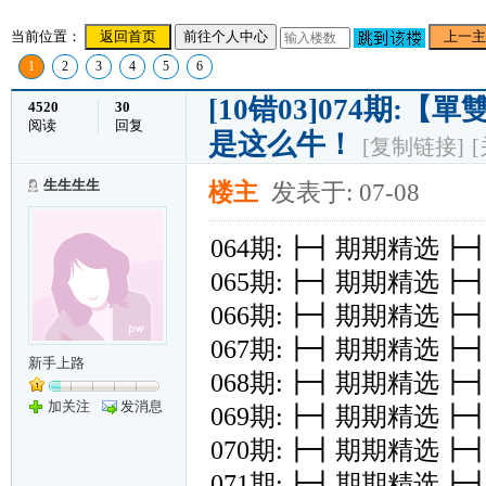
当前位置：
返回首页
前往个人中心
上一主
1
2
3
4
5
6
[10错03]074期:
4520
30
阅读
回复
是这么牛！
[复制链接]
生生生生
楼主
发表于: 07-08
064期:┣┫期期精选┣┫
065期:┣┫期期精选┣┫
066期:┣┫期期精选┣┫
067期:┣┫期期精选┣┫
新手上路
068期:┣┫期期精选┣┫
加关注
发消息
069期:┣┫期期精选┣┫
070期:┣┫期期精选┣┫
071期:┣┫期期精选┣┫