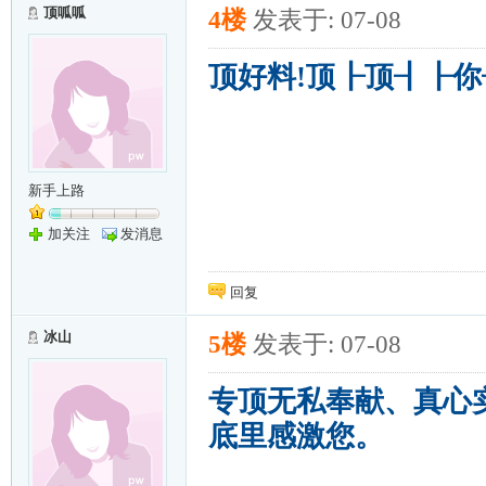
顶呱呱
4楼
发表于: 07-08
顶好料!顶┠顶┨┠
新手上路
加关注
发消息
回复
冰山
5楼
发表于: 07-08
专顶无私奉献、真心
底里感激您。