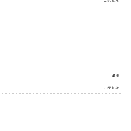
历史记录
举报
历史记录