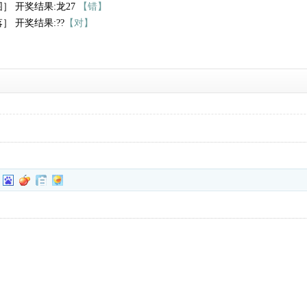
］ 开奖结果:龙27
【错】
］ 开奖结果:??
【对】