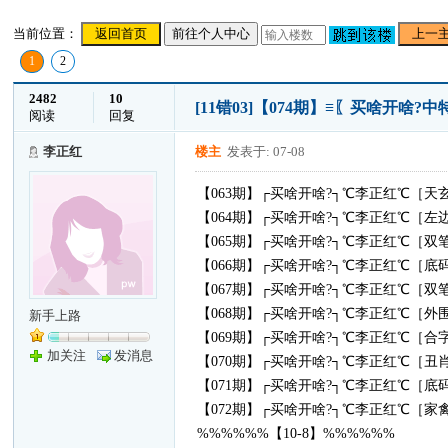
当前位置：
返回首页
前往个人中心
上一
1
2
2482
10
[11错03]【074期】≡〖买啥开啥?中
阅读
回复
李正红
楼主
发表于: 07-08
【063期】┌买啥开啥?┐℃李正红℃［天玄
【064期】┌买啥开啥?┐℃李正红℃［左边
【065期】┌买啥开啥?┐℃李正红℃［双笔
【066期】┌买啥开啥?┐℃李正红℃［底码
【067期】┌买啥开啥?┐℃李正红℃［双笔
【068期】┌买啥开啥?┐℃李正红℃［外围
新手上路
【069期】┌买啥开啥?┐℃李正红℃［合字
加关注
发消息
【070期】┌买啥开啥?┐℃李正红℃［丑肖
【071期】┌买啥开啥?┐℃李正红℃［底码
【072期】┌买啥开啥?┐℃李正红℃［家禽
%%%%%%【10-8】%%%%%%