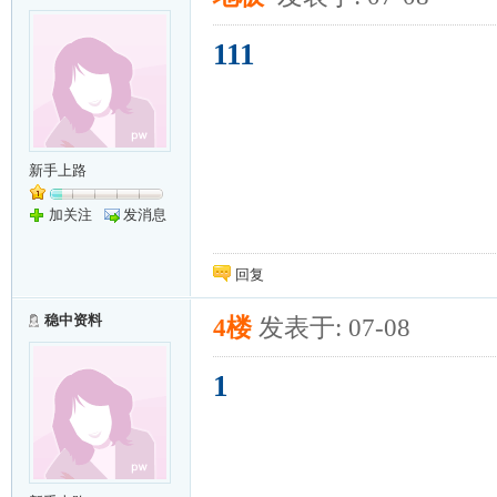
111
新手上路
加关注
发消息
回复
稳中资料
4楼
发表于: 07-08
1