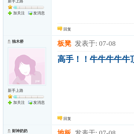
新手上路
加关注
发消息
回复
独木桥
板凳
发表于: 07-08
高手！！牛牛牛牛牛
新手上路
加关注
发消息
回复
财神奶奶
地板
发表于: 07-08