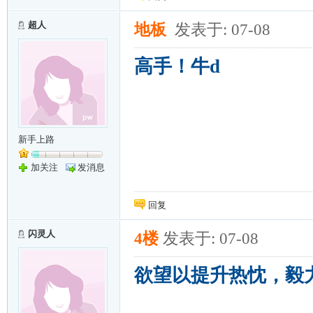
超人
地板
发表于: 07-08
高手！牛d
新手上路
加关注
发消息
回复
闪灵人
4楼
发表于: 07-08
欲望以提升热忱，毅