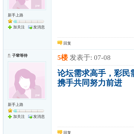
新手上路
加关注
发消息
回复
子辈等待
5楼
发表于: 07-08
论坛需求高手，彩民
携手共同努力前进
新手上路
加关注
发消息
回复