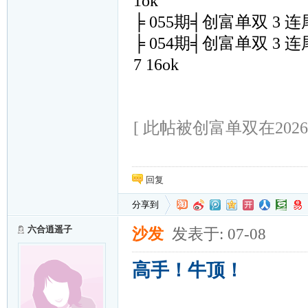
1ok
╞ 055期╡创富单双 3 连尾 
╞ 054期╡创富单双 3 连尾 1
7 16ok
[ 此帖被创富单双在2026-0
回复
分享到
六合逍遥子
沙发
发表于: 07-08
高手！牛顶！