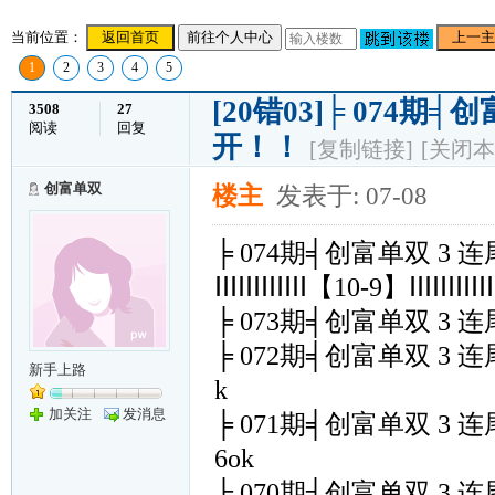
当前位置：
返回首页
前往个人中心
上一主
1
2
3
4
5
[20错03]╞ 074期
3508
27
阅读
回复
开！！
[复制链接]
[关闭本
创富单双
楼主
发表于: 07-08
╞ 074期╡创富单双 3 连尾 
ⅠⅠⅠⅠⅠⅠⅠⅠⅠⅠⅠⅠ【10-9】ⅠⅠⅠⅠⅠⅠⅠⅠⅠⅠⅠ
╞ 073期╡创富单双 3 连尾 
╞ 072期╡创富单双 3 连尾 9
新手上路
k
加关注
发消息
╞ 071期╡创富单双 3 连尾 5
6ok
╞ 070期╡创富单双 3 连尾 3