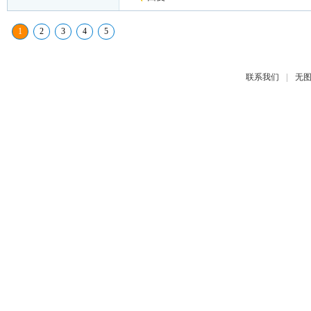
1
2
3
4
5
|
联系我们
无