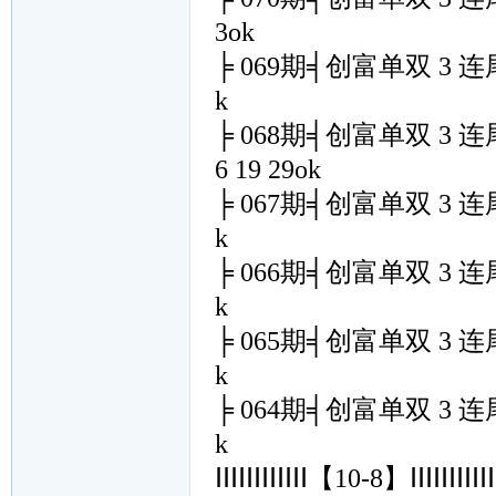
3ok
╞ 069期╡创富单双 3 连尾 9
k
╞ 068期╡创富单双 3 连尾 6
6 19 29ok
╞ 067期╡创富单双 3 连尾 0
k
╞ 066期╡创富单双 3 连尾 4
k
╞ 065期╡创富单双 3 连尾 1
k
╞ 064期╡创富单双 3 连尾 9
k
ⅠⅠⅠⅠⅠⅠⅠⅠⅠⅠⅠⅠ【10-8】ⅠⅠⅠⅠⅠⅠⅠⅠⅠⅠⅠ