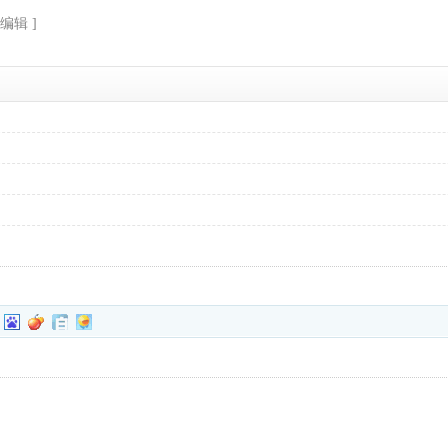
新编辑 ]