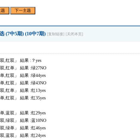
主题
下一主题
 (7中5期) (10中7期)
[复制链接]
[关闭本页]
,红双」 結果 :？yes
双,红单」 結果 :绿27NO
,红双」 結果 :绿44yes
单,红双」 結果 :绿43NO
,红单」 結果 :红13yes
,红双」 結果 :红35yes
,蓝双」 結果 :红29yes
双,绿双」 結果 :蓝10NO
,绿单」 結果 :红46yes
,蓝双」 結果 :红24yes