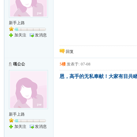
新手上路
加关注
发消息
回复
嘎公公
5楼
发表于: 07-08
恩，高手的无私奉献！大家有目共睹
新手上路
加关注
发消息