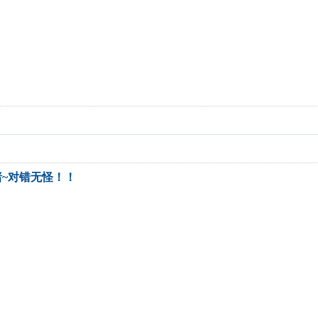
~对错无怪！！