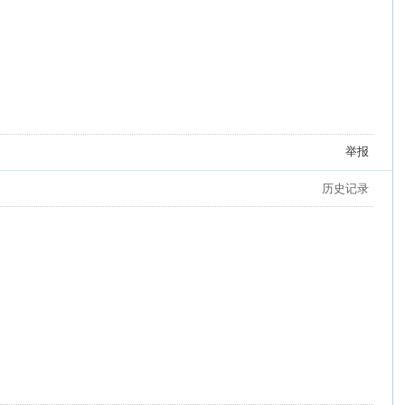
举报
历史记录