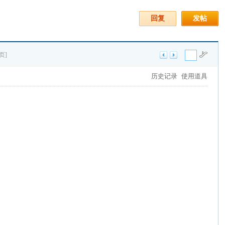
回复
发帖
页]
历史记录
使用道具