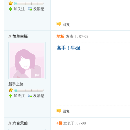
加关注
发消息
回复
简单幸福
地板
发表于: 07-08
高手！牛dd
新手上路
加关注
发消息
回复
六合天仙
4楼
发表于: 07-08