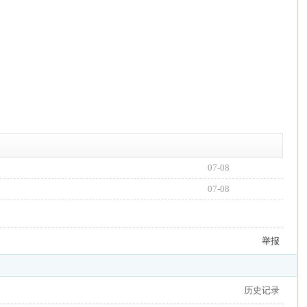
07-08
07-08
举报
历史记录