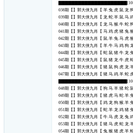
▇▇▇▇▇▇▇▇▇▇▇▇▇▇▇▇▇▇▇▇▇[10-
038期【】郭大侠九肖【 羊.兔.虎.鼠.龙.狗
039期【】郭大侠九肖【 龙.蛇.羊.鼠.马.鸡
040期【】郭大侠九肖【 龙.马.猴.牛.蛇.狗
041期【】郭大侠九肖【 马.鸡.虎.猪.兔.猴
042期【】郭大侠九肖【 鼠.羊.兔.马.虎.猴
043期【】郭大侠九肖【 羊.牛.马.鸡.狗.龙
044期【】郭大侠九肖【 蛇.鼠.猪.牛.龙.兔
045期【】郭大侠九肖【 鼠.猪.龙.牛.虎.蛇
046期【】郭大侠九肖【 猪.鼠.狗.虎.龙.羊
047期【】郭大侠九肖【 猪.马.鸡.羊.蛇.虎
▇▇▇▇▇▇▇▇▇▇▇▇▇▇▇▇▇▇▇▇▇[10-
048期【】郭大侠九肖【 狗.马.羊.猪.蛇.鼠
049期【】郭大侠九肖【 猪.虎.马.蛇.羊.兔
050期【】郭大侠九肖【 鸡.龙.狗.猴.羊.兔
051期【】郭大侠九肖【 蛇.羊.龙.鸡.猪.兔
052期【】郭大侠九肖【 牛.马.虎.龙.兔.鸡
053期【】郭大侠九肖【 猪.马.虎.蛇.龙.羊
054期【】郭大侠九肖【 兔.猴.猪.虎.羊.蛇