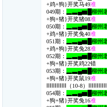
+鸡+狗}开奖马49
准
049期：
▂▃▄▆█柳州
+狗+猪}开奖猪08
准
050期：
▂▃▄▆█柳州
+鸡+猪}开奖兔40
准
051期：
▂▃▄▆█柳州
+鸡+狗}开奖兔28
准
052期：
▂▃▄▆█柳州
+狗+猪}开奖鸡22错
053期：
▂▃▄▆█柳州
+狗+猪}开奖鼠19
准
ⅠⅠⅠⅠⅠⅠⅠⅠⅠⅠⅠⅠ（10-8）ⅠⅠⅠⅠⅠⅠⅠⅠⅠⅠⅠ
054期：
▂▃▄▆█柳州
+狗+猪}开奖兔16
准