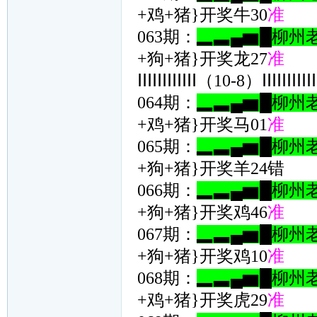
+鸡+猪}开奖牛30
准
063期：
▂▃▄▆█柳州
+狗+猪}开奖龙27
准
ⅠⅠⅠⅠⅠⅠⅠⅠⅠⅠⅠⅠ（10-8）ⅠⅠⅠⅠⅠⅠⅠⅠⅠⅠⅠ
064期：
▂▃▄▆█柳州
+鸡+猪}开奖马01
准
065期：
▂▃▄▆█柳州
+狗+猪}开奖羊24错
066期：
▂▃▄▆█柳州
+狗+猪}开奖鸡46
准
067期：
▂▃▄▆█柳州
+狗+猪}开奖鸡10
准
068期：
▂▃▄▆█柳州
+鸡+猪}开奖虎29
准