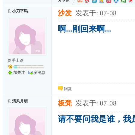
分享到
小刀平码
沙发
发表于: 07-08
啊...刚回来啊...
新手上路
加关注
发消息
回复
清风月明
板凳
发表于: 07-08
请不要问我是谁，我