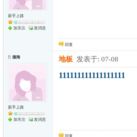
新手上路
加关注
发消息
回复
德海
地板
发表于: 07-08
111111111111111111
新手上路
加关注
发消息
回复