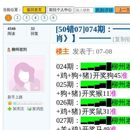
当前位置：
返回首页
前往个人中心
上一主
1
2
3
4
5
6
[50错07]074期
4546
32
阅读
回复
肖》】━━━━
[复制
柳州老刘
楼主
发表于: 07-08
024期：
▂▃▄▆█柳州
+鸡+狗+猪}开奖狗45
准
025期：
▂▃▄▆█柳州
+狗+猪}开奖猴11
准
新手上路
026期：
▂▃▄▆█柳州
加关注
发消息
+鸡+猪}开奖鼠31
准
027期：
▂▃▄▆█柳州
+羊+鸡}开奖马49
准