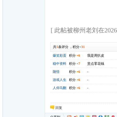
[ 此帖被柳州老刘在2026-0
共
5
条评分
，
积分
+31
爆笑彩蛋
积分
+6
我是周扒皮
稳中资料
积分
+7
赏点零花钱
随悟
积分
+6
-
游戏人生
积分
+6
-
人仰马翻
积分
+6
-
回复