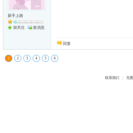
新手上路
加关注
发消息
回复
1
2
3
4
5
6
|
联系我们
无