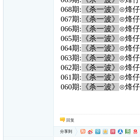
068期:
《杀一波》
⊙烽仔
067期:
《杀一波》
⊙烽仔
066期:
《杀一波》
⊙烽仔
065期:
《杀一波》
⊙烽仔
064期:
《杀一波》
⊙烽仔
063期:
《杀一波》
⊙烽仔
062期:
《杀一波》
⊙烽仔
061期:
《杀一波》
⊙烽仔
060期:
《杀一波》
⊙烽仔
回复
分享到