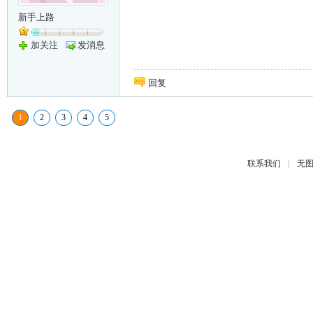
新手上路
加关注
发消息
回复
1
2
3
4
5
|
联系我们
无