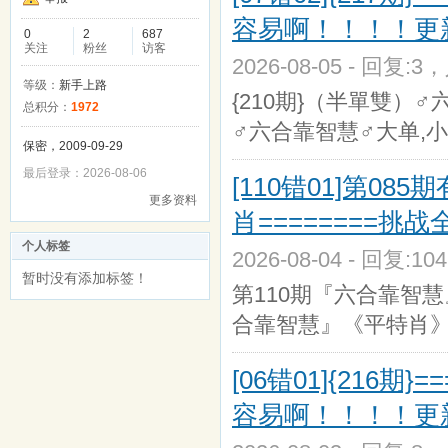
容易啊！！！！更
0
2
687
关注
粉丝
访客
2026-08-05 - 回复:3
等级：
新手上路
{210期}（半單雙）♂
总积分：
1972
♂六合靠智慧♂大单,小
保密，2009-09-29
最后登录：2026-08-06
[110错01]第08
更多资料
肖========挑
个人标签
2026-08-04 - 回复:1
暂时没有添加标签！
第110期『六合靠智慧
合靠智慧』《平特肖》《
[06错01]{216期
容易啊！！！！更