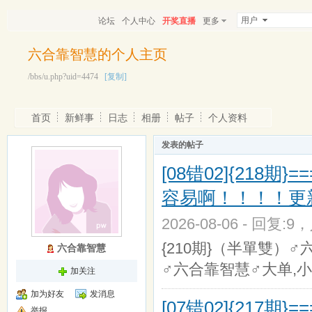
用户
论坛
个人中心
开奖直播
更多
六合靠智慧的个人主页
/bbs/u.php?uid=4474
[复制]
首页
新鲜事
日志
相册
帖子
个人资料
发表的帖子
[08错02]{218期
容易啊！！！！更
2026-08-06 - 回复:9
{210期}（半單雙）♂
六合靠智慧
♂六合靠智慧♂大单,小
加关注
加为好友
发消息
[07错02]{217期
举报