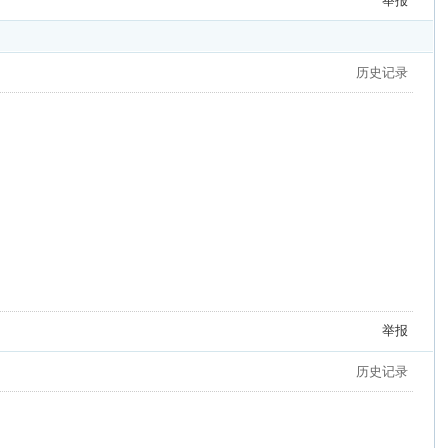
举报
历史记录
举报
历史记录