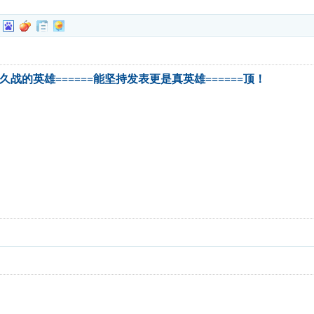
只有久战的英雄======能坚持发表更是真英雄======顶！