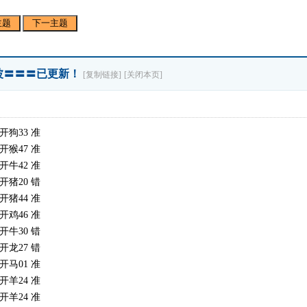
主题
下一主题
藍綠波〓〓〓已更新！
[复制链接]
[关闭本页]
狗33 准
猴47 准
牛42 准
猪20 错
猪44 准
鸡46 准
牛30 错
龙27 错
马01 准
羊24 准
羊24 准