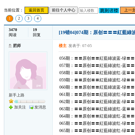
当前位置：
返回首页
前往个人中心
上一
1
2
3
4
3470
19
[19错04]074期：原创〓〓〓紅
阅读
回复
肥师
楼主
发表于: 07-05
056期：〓〓原创〓〓紅藍綠波蓝-绿〓〓开
057期：〓〓原创〓〓紅藍綠波红-蓝〓〓开
058期：〓〓原创〓〓紅藍綠波红-蓝〓〓开
059期：〓〓原创〓〓紅藍綠波红-绿〓〓开
060期：〓〓原创〓〓紅藍綠波蓝-绿〓〓开
061期：〓〓原创〓〓紅藍綠波红-绿〓〓开
新手上路
062期：〓〓原创〓〓紅藍綠波蓝-绿〓〓开
加关注
发消息
063期：〓〓原创〓〓紅藍綠波红-蓝〓〓开
064期：〓〓原创〓〓紅藍綠波红-蓝〓〓开
065期：〓〓原创〓〓紅藍綠波红-绿〓〓开
065期：〓〓原创〓〓紅藍綠波红-绿〓〓开