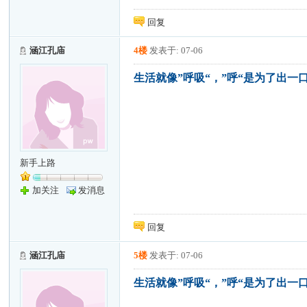
回复
涵江孔庙
4楼
发表于: 07-06
生活就像”呼吸“，”呼“是为了出一
新手上路
加关注
发消息
回复
涵江孔庙
5楼
发表于: 07-06
生活就像”呼吸“，”呼“是为了出一