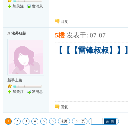
加关注
发消息
回复
法外狂徒
5楼
发表于: 07-07
【【【雷锋叔叔】】】
新手上路
加关注
发消息
回复
1
2
3
4
5
6
末页
下一页
选 页