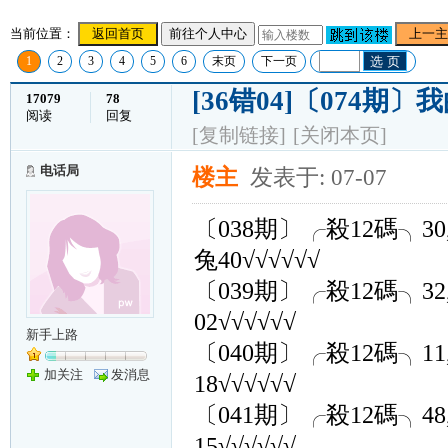
当前位置：
返回首页
前往个人中心
上一主
1
2
3
4
5
6
末页
下一页
选 页
[36错04]〔074期
17079
78
阅读
回复
[复制链接]
[关闭本页]
电话局
楼主
发表于: 07-07
〔038期〕╭殺12碼╮30,16,26
兔40√√√√√√
〔039期〕╭殺12碼╮32,36,48
02√√√√√√
新手上路
〔040期〕╭殺12碼╮11,20,44
加关注
发消息
18√√√√√√
〔041期〕╭殺12碼╮48,17,27
15√√√√√√