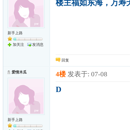
楼主福如东海，万寿
新手上路
加关注
发消息
回复
爱情木瓜
4楼
发表于: 07-08
D
新手上路