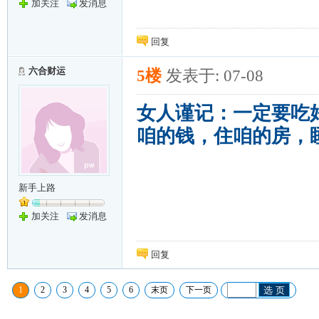
加关注
发消息
回复
六合财运
5楼
发表于: 07-08
女人谨记：一定要吃
咱的钱，住咱的房，
新手上路
加关注
发消息
回复
1
2
3
4
5
6
末页
下一页
选 页