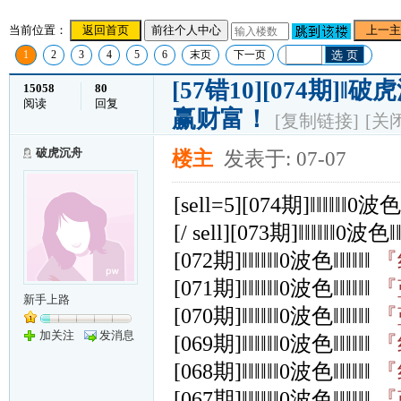
当前位置：
返回首页
前往个人中心
上一主
1
2
3
4
5
6
末页
下一页
选 页
[57错10][074期]
15058
80
阅读
回复
赢财富！
[复制链接]
[关
破虎沉舟
楼主
发表于: 07-07
[sell=5][074期]‖‖‖‖‖‖0波色‖
[/ sell][073期]‖‖‖‖‖‖0波色‖‖
[072期]‖‖‖‖‖‖0波色‖‖‖‖‖‖
『
[071期]‖‖‖‖‖‖0波色‖‖‖‖‖‖
『
新手上路
[070期]‖‖‖‖‖‖0波色‖‖‖‖‖‖
『
加关注
发消息
[069期]‖‖‖‖‖‖0波色‖‖‖‖‖‖
『
[068期]‖‖‖‖‖‖0波色‖‖‖‖‖‖
『
[067期]‖‖‖‖‖‖0波色‖‖‖‖‖‖
『