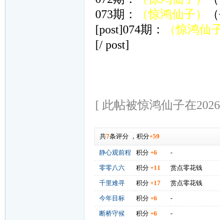
073期：
（惊鸿仙子）
（
[post]074期：
（惊鸿仙
[/ post]
[ 此帖被惊鸿仙子在2026-0
共
7
条评分
，
积分
+59
静心观前程
积分
+6
-
零零八六
积分
+11
赏点零花钱
千里难寻
积分
+17
赏点零花钱
今年目标
积分
+6
-
断桥守候
积分
+6
-