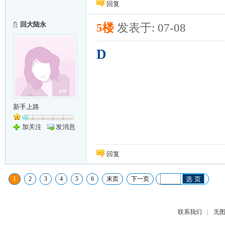
回复
回大陆永
5楼
发表于: 07-08
D
新手上路
加关注
发消息
回复
1
2
3
4
5
6
末页
下一页
选 页
|
联系我们
无