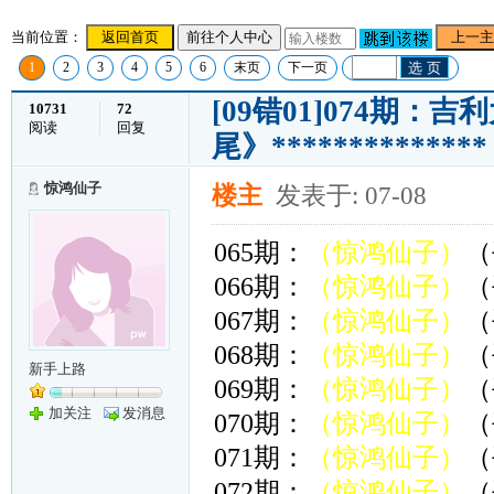
当前位置：
返回首页
前往个人中心
上一主
1
2
3
4
5
6
末页
下一页
选 页
[09错01]074期：吉
10731
72
阅读
回复
尾》*************
惊鸿仙子
楼主
发表于: 07-08
065期：
（惊鸿仙子）
（
066期：
（惊鸿仙子）
（
067期：
（惊鸿仙子）
（
068期：
（惊鸿仙子）
（
新手上路
069期：
（惊鸿仙子）
（
加关注
发消息
070期：
（惊鸿仙子）
（
071期：
（惊鸿仙子）
（
072期：
（惊鸿仙子）
（