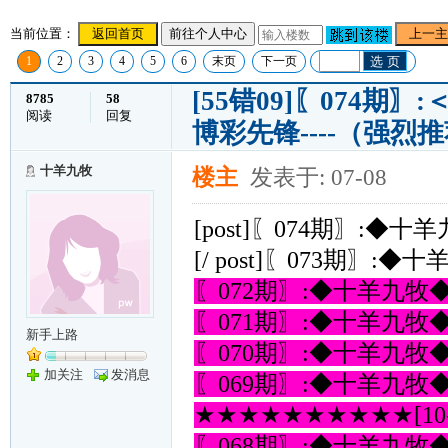
当前位置：
返回首页
前往个人中心
上一主
1
2
3
4
5
6
末页
下一页
选 页
[55错09]〖074
8785
58
阅读
回复
博彩先锋----（强烈
十羊九牧
楼主
发表于: 07-08
[post]〖074期〗:◆十
[/ post]〖073期〗:
〖072期〗:◆十羊九牧◆
〖071期〗:◆十羊九牧◆
新手上路
〖070期〗:◆十羊九牧◆
加关注
发消息
〖069期〗:◆十羊九牧◆
★★★★★★★★★★[10
〖068期〗:◆十羊九牧◆