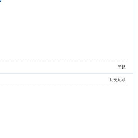
举报
历史记录