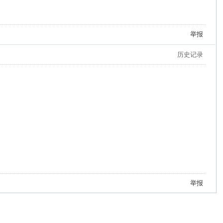
举报
历史记录
举报