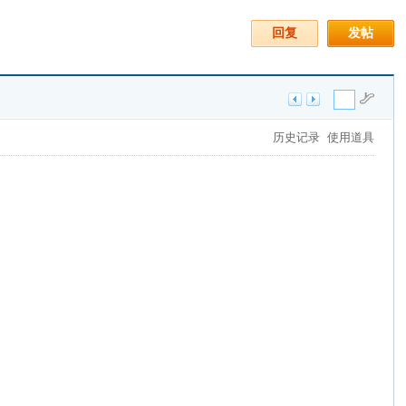
回复
发帖
历史记录
使用道具