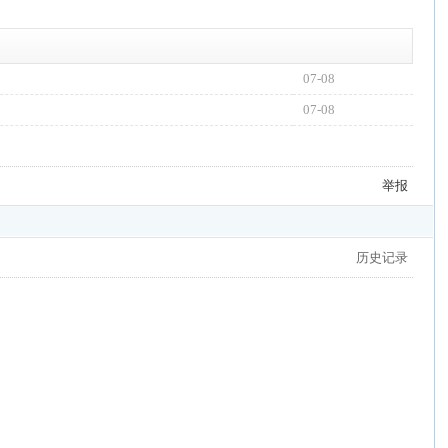
07-08
07-08
举报
历史记录