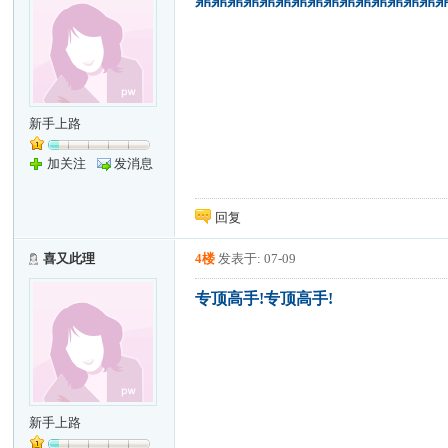
新手上路
加关注
发消息
回复
喜又此理
4楼
发表于: 07-09
专顶高手!专顶高手!
新手上路