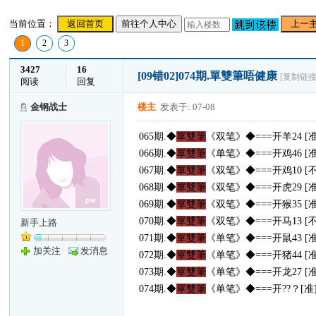
当前位置：
返回首页
前往个人中心
上一
1
2
3
3427
16
[09错02]074期.單雙筆唔健康
[复制链接
阅读
回复
金钢战士
楼主
发表于: 07-08
065期.◆
單雙筆
《双笔》◆===开羊24 [准
066期.◆
單雙筆
《单笔》◆===开鸡46 [准
067期.◆
單雙筆
《双笔》◆===开鸡10 [
068期.◆
單雙筆
《双笔》◆===开虎29 [准
069期.◆
單雙筆
《双笔》◆===开猴35 [准
070期.◆
單雙筆
《双笔》◆===开马13 [
新手上路
071期.◆
單雙筆
《单笔》◆===开鼠43 [准
加关注
发消息
072期.◆
單雙筆
《单笔》◆===开猪44 [准
073期.◆
單雙筆
《单笔》◆===开龙27 [准
074期.◆
單雙筆
《单笔》◆===开??？[准