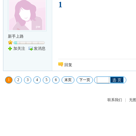
1
新手上路
加关注
发消息
回复
1
2
3
4
5
6
末页
下一页
选 页
|
联系我们
无