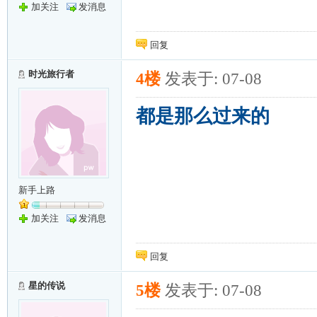
加关注
发消息
回复
时光旅行者
4楼
发表于: 07-08
都是那么过来的
新手上路
加关注
发消息
回复
星的传说
5楼
发表于: 07-08