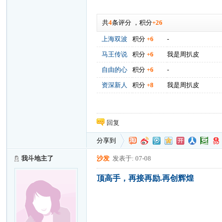
共
4
条评分
，
积分
+26
上海双波
积分
+6
-
马王传说
积分
+6
我是周扒皮
自由的心
积分
+6
-
资深新人
积分
+8
我是周扒皮
回复
分享到
我斗地主了
沙发
发表于: 07-08
顶高手，再接再励.再创辉煌