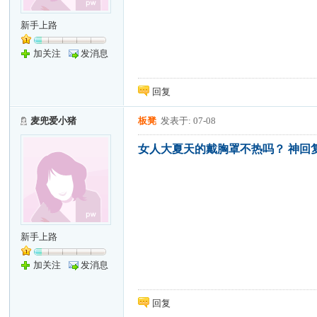
新手上路
加关注
发消息
回复
麦兜爱小猪
板凳
发表于: 07-08
女人大夏天的戴胸罩不热吗？ 神回
新手上路
加关注
发消息
回复