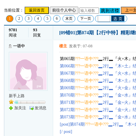
当前位置：
返回首页
前往个人中心
上一
1
2
3
4
5
6
末页
下一页
选 页
9781
93
[09错01]第074期【2行中特】精彩
阅读
回复
一语中
楼主
发表于: 07-08
第065期
???一语中???
▂2行▂『火+木』结
第066期
???一语中???
▂2行▂『木+土』结
第067期
???一语中???
▂2行▂『火+水』结
第068期
???一语中???
▂2行▂『木+土』结
第069期
???一语中???
▂2行▂『火+金』结
第070期
???一语中???
▂2行▂『金+水』结
新手上路
第071期
???一语中???
▂2行▂『金+火』结
加关注
发消息
第072期
???一语中???
▂2行▂『金+火』结
第073期
???一语中???
▂2行▂『金+水』结
[post]第074期
???一语中???
▂2行▂『木+
[/ post]