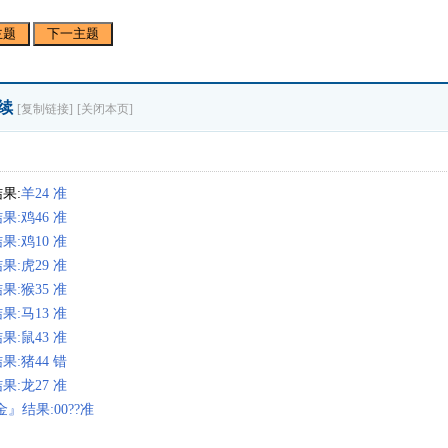
主题
下一主题
继续
[复制链接]
[关闭本页]
果:
羊24 准
果:
鸡46 准
果:
鸡10 准
果:
虎29 准
果:
猴35 准
果:
马13 准
果:
鼠43 准
果:
猪44 错
果:
龙27 准
金』结果:
00??准