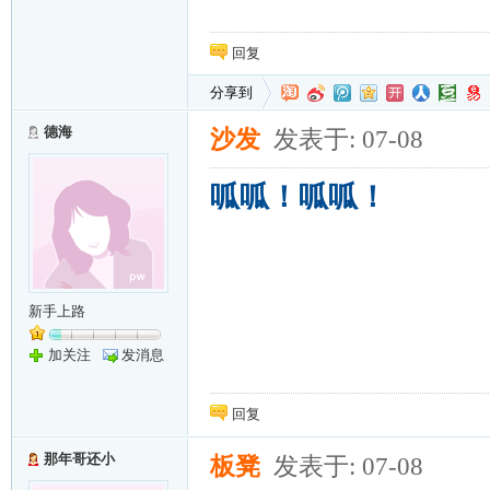
回复
分享到
德海
沙发
发表于: 07-08
呱呱！呱呱！
新手上路
加关注
发消息
回复
那年哥还小
板凳
发表于: 07-08