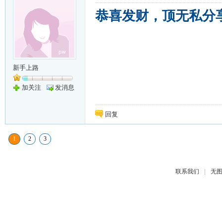
恭喜发财，顶无私分
新手上路
加关注
发消息
回复
1
2
3
|
联系我们
无