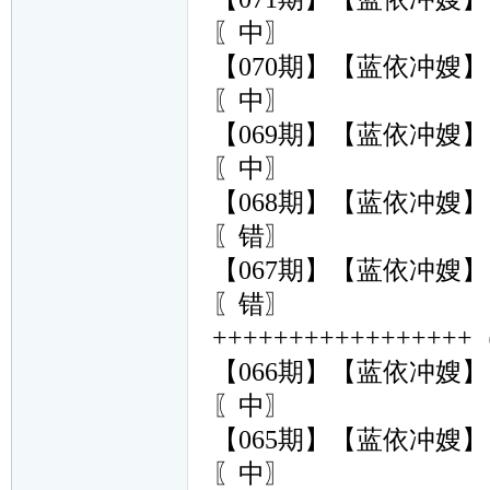
〖中〗
【070期】【蓝依冲嫂】
〖中〗
【069期】【蓝依冲嫂】
〖中〗
【068期】【蓝依冲嫂】
〖错〗
【067期】【蓝依冲嫂】
〖错〗
+++++++++++++++++
【066期】【蓝依冲嫂】
〖中〗
【065期】【蓝依冲嫂】
〖中〗