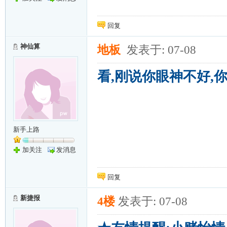
回复
神仙算
地板
发表于: 07-08
看,刚说你眼神不好,
新手上路
加关注
发消息
回复
新捷报
4楼
发表于: 07-08