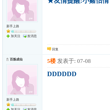
★友情提醒:小赌怡
新手上路
加关注
发消息
回复
百炼成仙
5楼
发表于: 07-08
DDDDDD
新手上路
加关注
发消息