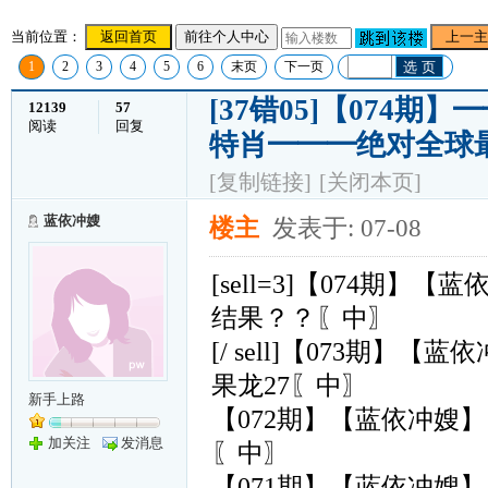
当前位置：
返回首页
前往个人中心
上一主
1
2
3
4
5
6
末页
下一页
选 页
[37错05]【074期
12139
57
阅读
回复
特肖━━━绝对全球
[复制链接]
[关闭本页]
蓝依冲嫂
楼主
发表于: 07-08
[sell=3]【074期】【
结果？？〖中〗
[/ sell]【073期】【蓝
果龙27〖中〗
新手上路
【072期】【蓝依冲嫂】
加关注
发消息
〖中〗
【071期】【蓝依冲嫂】