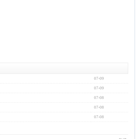
07-09
07-09
07-08
07-08
07-08