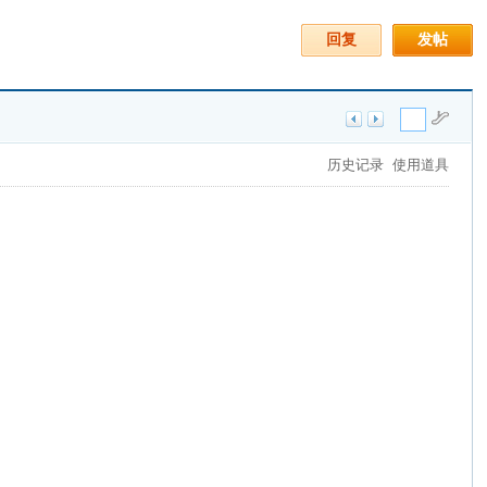
回复
发帖
历史记录
使用道具