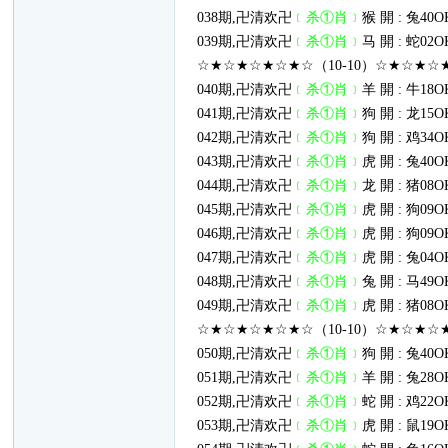
038期,卍清欢卍
﹝杀①肖﹞
猴 開 : 兔40O
039期,卍清欢卍
﹝杀①肖﹞
马 開 : 蛇02O
☆★☆★☆★☆★☆（10-10）☆★☆★☆
040期,卍清欢卍
﹝杀①肖﹞
羊 開 : 牛18O
041期,卍清欢卍
﹝杀①肖﹞
狗 開 : 龙15O
042期,卍清欢卍
﹝杀①肖﹞
狗 開 : 鸡34O
043期,卍清欢卍
﹝杀①肖﹞
虎 開 : 兔40O
044期,卍清欢卍
﹝杀①肖﹞
龙 開 : 猪08O
045期,卍清欢卍
﹝杀①肖﹞
虎 開 : 狗09O
046期,卍清欢卍
﹝杀①肖﹞
虎 開 : 狗09O
047期,卍清欢卍
﹝杀①肖﹞
虎 開 : 兔04O
048期,卍清欢卍
﹝杀①肖﹞
兔 開 : 马49O
049期,卍清欢卍
﹝杀①肖﹞
虎 開 : 猪08O
☆★☆★☆★☆★☆（10-10）☆★☆★☆
050期,卍清欢卍
﹝杀①肖﹞
狗 開 : 兔40O
051期,卍清欢卍
﹝杀①肖﹞
羊 開 : 兔28O
052期,卍清欢卍
﹝杀①肖﹞
蛇 開 : 鸡22O
053期,卍清欢卍
﹝杀①肖﹞
虎 開 : 鼠19O