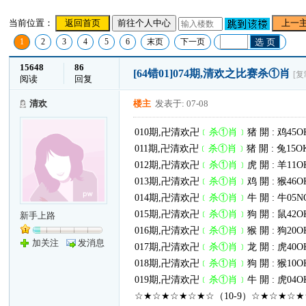
当前位置：
返回首页
前往个人中心
上一
1
2
3
4
5
6
末页
下一页
选 页
15648
86
[64错01]074期,清欢之比赛杀①肖
[
阅读
回复
清欢
楼主
发表于: 07-08
010期,卍清欢卍
﹝杀①肖﹞
猪 開 : 鸡45O
011期,卍清欢卍
﹝杀①肖﹞
猪 開 : 兔15O
012期,卍清欢卍
﹝杀①肖﹞
虎 開 : 羊11O
013期,卍清欢卍
﹝杀①肖﹞
鸡 開 : 猴46O
014期,卍清欢卍
﹝杀①肖﹞
牛 開 : 牛05N
015期,卍清欢卍
﹝杀①肖﹞
狗 開 : 鼠42O
新手上路
016期,卍清欢卍
﹝杀①肖﹞
猴 開 : 狗20O
加关注
发消息
017期,卍清欢卍
﹝杀①肖﹞
龙 開 : 虎40O
018期,卍清欢卍
﹝杀①肖﹞
狗 開 : 猴10O
019期,卍清欢卍
﹝杀①肖﹞
牛 開 : 虎04O
☆★☆★☆★☆★☆（10-9）☆★☆★☆