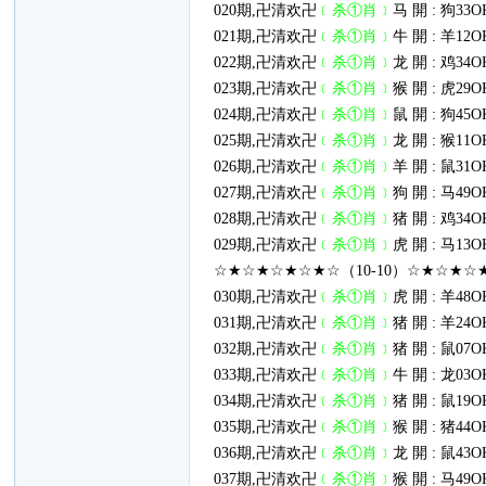
020期,卍清欢卍
﹝杀①肖﹞
马 開 : 狗33O
021期,卍清欢卍
﹝杀①肖﹞
牛 開 : 羊12O
022期,卍清欢卍
﹝杀①肖﹞
龙 開 : 鸡34O
023期,卍清欢卍
﹝杀①肖﹞
猴 開 : 虎29O
024期,卍清欢卍
﹝杀①肖﹞
鼠 開 : 狗45O
025期,卍清欢卍
﹝杀①肖﹞
龙 開 : 猴11O
026期,卍清欢卍
﹝杀①肖﹞
羊 開 : 鼠31O
027期,卍清欢卍
﹝杀①肖﹞
狗 開 : 马49O
028期,卍清欢卍
﹝杀①肖﹞
猪 開 : 鸡34O
029期,卍清欢卍
﹝杀①肖﹞
虎 開 : 马13O
☆★☆★☆★☆★☆（10-10）☆★☆★☆
030期,卍清欢卍
﹝杀①肖﹞
虎 開 : 羊48O
031期,卍清欢卍
﹝杀①肖﹞
猪 開 : 羊24O
032期,卍清欢卍
﹝杀①肖﹞
猪 開 : 鼠07O
033期,卍清欢卍
﹝杀①肖﹞
牛 開 : 龙03O
034期,卍清欢卍
﹝杀①肖﹞
猪 開 : 鼠19O
035期,卍清欢卍
﹝杀①肖﹞
猴 開 : 猪44O
036期,卍清欢卍
﹝杀①肖﹞
龙 開 : 鼠43O
037期,卍清欢卍
﹝杀①肖﹞
猴 開 : 马49O