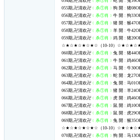
054期,卍清欢卍
﹝杀①肖﹞
蛇 開 : 兔16O
055期,卍清欢卍
﹝杀①肖﹞
狗 開 : 猪08O
056期,卍清欢卍
﹝杀①肖﹞
牛 開 : 狗33O
057期,卍清欢卍
﹝杀①肖﹞
猪 開 : 猴47O
058期,卍清欢卍
﹝杀①肖﹞
羊 開 : 牛42O
059期,卍清欢卍
﹝杀①肖﹞
鸡 開 : 猪20O
☆★☆★☆★☆★☆（10-10）☆★☆★☆
060期,卍清欢卍
﹝杀①肖﹞
兔 開 : 猪44O
061期,卍清欢卍
﹝杀①肖﹞
牛 開 : 鸡46O
062期,卍清欢卍
﹝杀①肖﹞
马 開 : 牛30O
063期,卍清欢卍
﹝杀①肖﹞
蛇 開 : 龙27O
064期,卍清欢卍
﹝杀①肖﹞
兔 開 : 马01O
065期,卍清欢卍
﹝杀①肖﹞
猪 開 : 羊24O
066期,卍清欢卍
﹝杀①肖﹞
虎 開 : 鸡46O
067期,卍清欢卍
﹝杀①肖﹞
鼠 開 : 鸡10O
068期,卍清欢卍
﹝杀①肖﹞
鼠 開 : 虎29O
069期,卍清欢卍
﹝杀①肖﹞
兔 開 : 猴35O
☆★☆★☆★☆★☆（10-10）☆★☆★☆
070期,卍清欢卍
﹝杀①肖﹞
狗 開 : 马13O