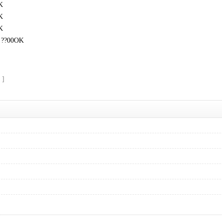
K
K
K
 ??00OK
 ]