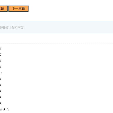
主题
下一主题
复制链接]
[关闭本页]
K
K
K
K
O
K
K
K
K
K
★☆★☆