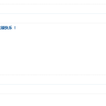
福快乐 ！