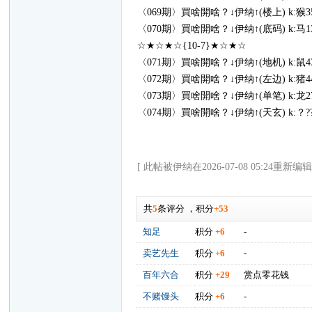
〈069期〉買啥開啥？↓伊纳↑(楼上) k:猴35
〈070期〉買啥開啥？↓伊纳↑(底码) k:马13
☆★☆★☆{10-7}★☆★☆
〈071期〉買啥開啥？↓伊纳↑(地机) k:鼠43
〈072期〉買啥開啥？↓伊纳↑(左边) k:猪44
〈073期〉買啥開啥？↓伊纳↑(单笔) k:龙27
〈074期〉買啥開啥？↓伊纳↑(天玄) k:？??
[ 此帖被伊纳在2026-07-08 05:24重新编辑
共
5
条评分
，
积分
+53
知足
积分
+6
-
卖艺先生
积分
+6
-
百年六合
积分
+29
赏点零花钱
不赌馒头
积分
+6
-