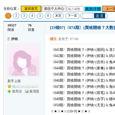
当前位置：
返回首页
前往个人中心
上一
1
2
3
4
5
6
末页
下一页
选 页
10527
76
[33错07]〈074期〉(買啥開啥？
阅读
回复
伊纳
楼主
发表于: 07-08
〈041期〉買啥開啥？↓伊纳↑(底码) k:龙15
〈042期〉買啥開啥？↓伊纳↑(前落) k:鸡34
〈043期〉買啥開啥？↓伊纳↑(吉肖) k:兔40
〈044期〉買啥開啥？↓伊纳↑(家禽) k:猪08
〈045期〉買啥開啥？↓伊纳↑(左边) k:狗09
〈046期〉買啥開啥？↓伊纳↑(天玄) k:狗09
新手上路
〈047期〉買啥開啥？↓伊纳↑(外围) k:兔04
加关注
发消息
〈048期〉買啥開啥？↓伊纳↑(双笔) k:马49
〈049期〉買啥開啥？↓伊纳↑(合字) k:猪08
〈050期〉買啥開啥？↓伊纳↑(天玄) k:兔40
☆★☆★☆{10-9}★☆★☆