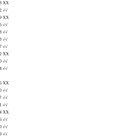
 XX
 √√
 XX
 √√
 √√
 √√
 √√
 XX
 √√
 √√
 XX
 √√
 √√
 √√
 XX
 √√
 √√
 √√