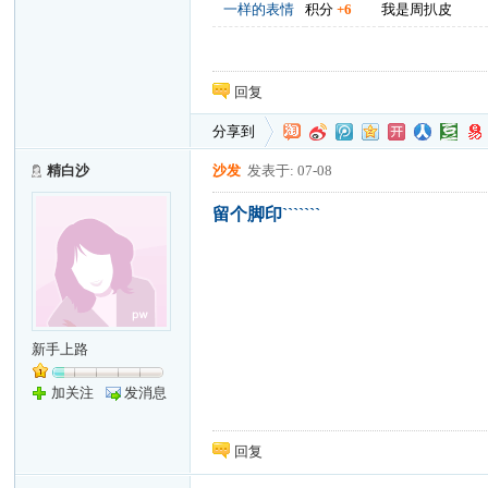
一样的表情
积分
+6
我是周扒皮
回复
分享到
精白沙
沙发
发表于: 07-08
留个脚印```````
新手上路
加关注
发消息
回复