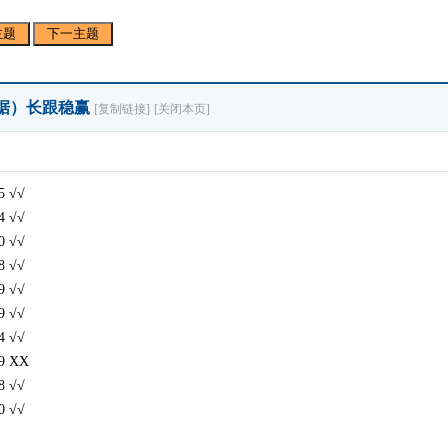
主题
下一主题
大数据）长跟稳赢
[复制链接]
[关闭本页]
 √√
 √√
 √√
 √√
 √√
 √√
 √√
 XX
 √√
 √√