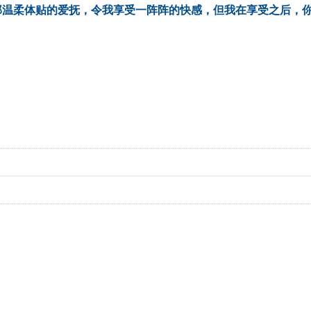
那温柔体贴的爱抚，令我享受一阵阵的快感，但我在享受之后，