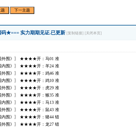
主题
下一主题
码外圍码★=== 实力期期见证.已更新
[复制链接]
[关闭本页]
围外围》〗 ★★★★开：马01 准
围内围》〗 ★★★★开：羊24 准
围外围》〗 ★★★★开：鸡46 准
围内围》〗 ★★★★开：鸡10 准
围外围》〗 ★★★★开：虎29 准
围外围》〗 ★★★★开：猴35 准
围内围》〗 ★★★★开：马13 准
围外围》〗 ★★★★开：鼠43 准
围内围》〗 ★★★★开：猪44 错
围外围》〗 ★★★★开：龙27 错