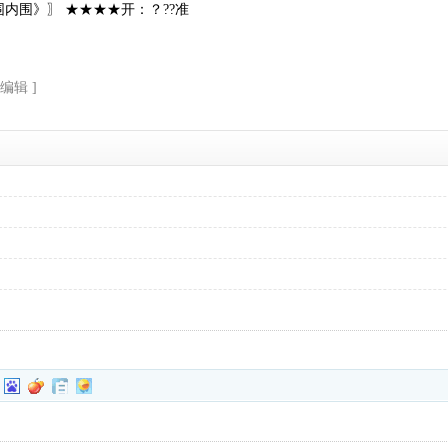
围内围》〗 ★★★★开：？??准
新编辑 ]