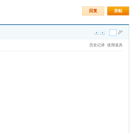
回复
发帖
历史记录
使用道具