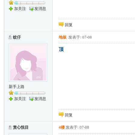
加关注
发消息
回复
蚊仔
地板
发表于: 07-08
顶
新手上路
加关注
发消息
回复
赏心悦目
4楼
发表于: 07-08