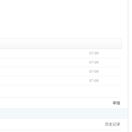
07-09
07-09
07-09
07-08
举报
历史记录