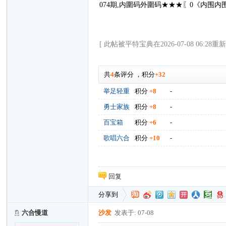
074期,内圍码外圍码★★★〖0《内围内
[ 此帖被平特宝典在2026-07-08 06:28重
共
4
条评分
，
积分
+32
举足轻重
积分
+8
-
勇士家族
积分
+8
-
百宝箱
积分
+6
-
歌唱六合
积分
+10
-
回复
分享到
六合慢道
沙发
发表于: 07-08