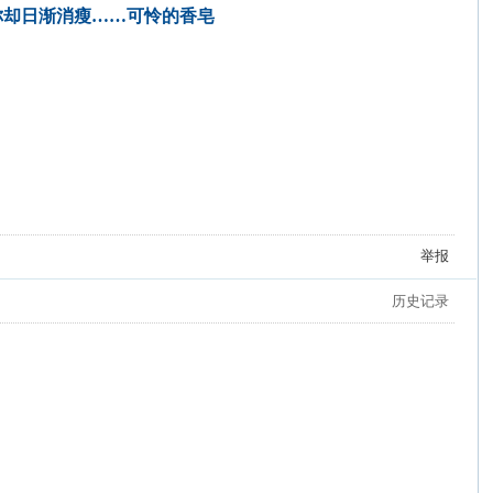
你却日渐消瘦……可怜的香皂
举报
历史记录