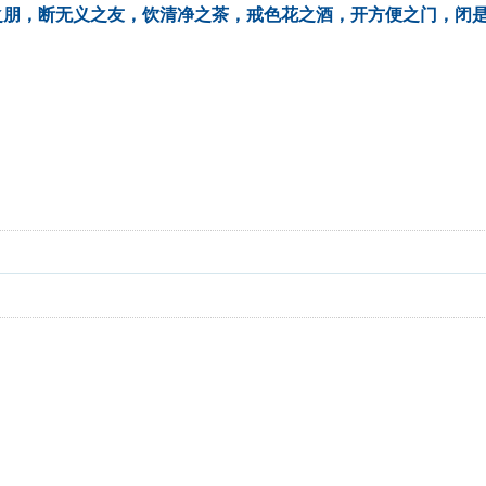
之朋，断无义之友，饮清净之茶，戒色花之酒，开方便之门，闭