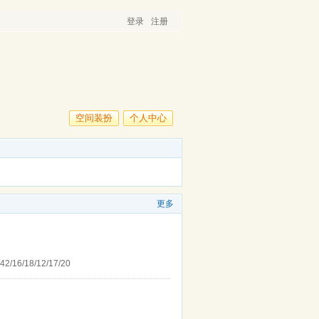
登录
注册
空间装扮
个人中心
更多
42/16/18/12/17/20