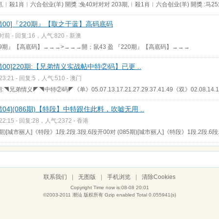
期,︱殺1肖︱六合创业(羊) 開獎 :兔40对对对 203期,︱殺1肖︱六合创业(羊) 開獎 :马25
1错00]『220期』【取之于蓝】高码底码
时前 - 回复:16，人气:820 -
新澳
19期』【高底码】→→→>→→→開；鼠43 盈 『220期』【高底码】→→→
0错00]220期:【兄弟情义实战帖中特②码】已更 ..
3:21 - 回复:5，人气:510 -
澳门
:◥兄弟情义◤◥中特②码◤《单》05.07.13.17.21.27.29.37.41.49《双》02.08.14.18.2
8错04](086期)【特段】中特跟住此料，吹嘘无用 ..
2:15 - 回复:28，人气:2372 -
香港
6期)[城市丽人]《特段》1段.2段.3段.6段开00对 (085期)[城市丽人]《特段》1段.2段.6段.
联系我们
|
无图版
|
手机浏览
|
清除Cookies
Copyright Time now is:08-08 20:01
©2003-2011
潮汕
版权所有 Gzip enabled
Total 0.055941(s)