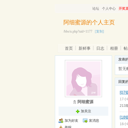
论坛
个人中心
开奖
阿细蜜源的个人主页
/bbs/u.php?uid=1177
[复制]
首页
新鲜事
日志
相册
帖
发表
暂无
回复
[07
17小
阿细蜜源
213期
加关注
[1
加为好友
发消息
18小
举报