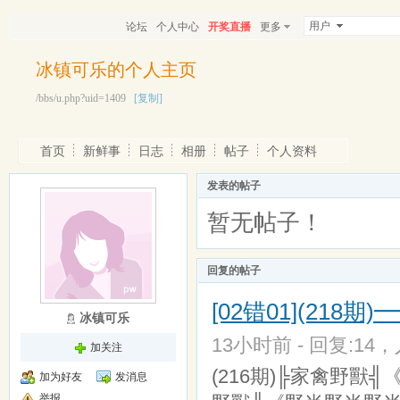
用户
论坛
个人中心
开奖直播
更多
冰镇可乐的个人主页
/bbs/u.php?uid=1409
[复制]
首页
新鲜事
日志
相册
帖子
个人资料
发表的帖子
暂无帖子！
回复的帖子
[02错01](218
冰镇可乐
13小时前 - 回复:14，
加关注
(216期)╠家禽野獸╣
加为好友
发消息
举报