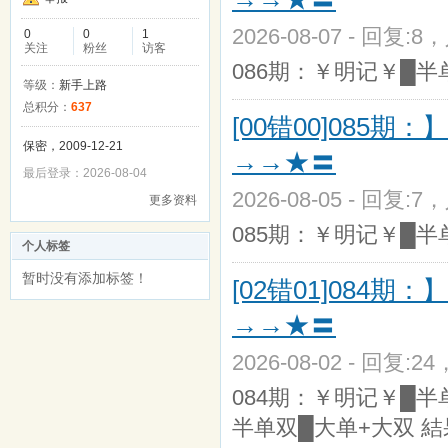
2026-08-07 - 回复:8
0
0
1
关注
粉丝
访客
086期：￥明记￥█半单双
等级：
新手上路
总积分：
637
[00错00]08
保密，2009-12-21
→→★〓
最后登录：2026-08-04
2026-08-05 - 回复:7
更多资料
085期：￥明记￥█半单双
个人标签
暂时没有添加标签！
[02错01]08
→→★〓
2026-08-02 - 回复:2
084期：￥明记￥█半单
半单双█大单+大双 結果 