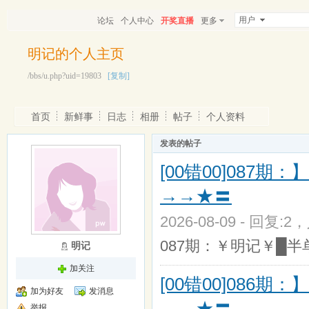
用户
论坛
个人中心
开奖直播
更多
明记的个人主页
/bbs/u.php?uid=19803
[复制]
首页
新鲜事
日志
相册
帖子
个人资料
发表的帖子
[00错00]08
→→★〓
2026-08-09 - 回复:2
087期：￥明记￥█半单双
明记
加关注
[00错00]08
加为好友
发消息
→→★〓
举报