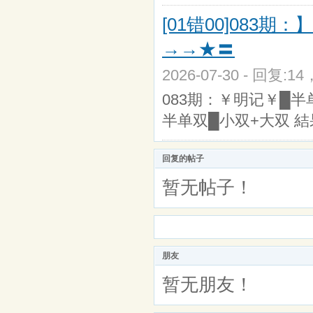
[01错00]08
→→★〓
2026-07-30 - 回复:1
083期：￥明记￥█半单
半单双█小双+大双 結果 
回复的帖子
暂无帖子！
朋友
暂无朋友！