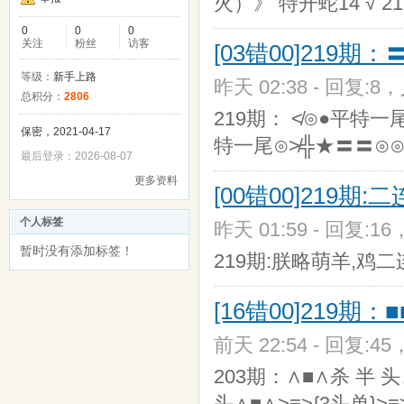
火）》 特开蛇14 √ 
0
0
0
关注
粉丝
访客
[03错00]219
等级：
新手上路
昨天 02:38 - 回复:8，
总积分：
2806
219期： ≮⊙●平特一
保密，2021-04-17
特一尾⊙≯╬★〓〓⊙⊙2
最后登录：2026-08-07
更多资料
[00错00]219期
个人标签
昨天 01:59 - 回复:16
暂时没有添加标签！
219期:朕略萌羊,鸡二
[16错00]219期
前天 22:54 - 回复:45
203期：∧■∧杀 半 头∧
头∧■∧>≡>{3头单}>≡