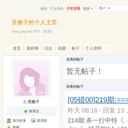
用户
论坛
个人中心
开奖直播
更多
灵猴子的个人主页
/bbs/u.php?uid=2671
[复制]
首页
新鲜事
日志
相册
帖子
个人资料
发表的帖子
暂无帖子！
回复的帖子
[05错00]219期:=
灵猴子
昨天 08:16 - 回复:13
加关注
214期:杀一行中特《（
加为好友
发消息
举报