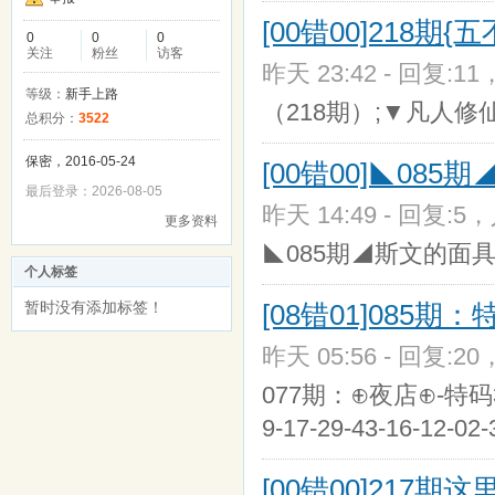
[00错00]218期
0
0
0
关注
粉丝
访客
昨天 23:42 - 回复:11
等级：
新手上路
（218期）;▼凡人修仙▼{
总积分：
3522
保密，2016-05-24
[00错00]◣08
最后登录：2026-08-05
昨天 14:49 - 回复:5，
更多资料
◣085期◢斯文的面具
个人标签
暂时没有添加标签！
[08错01]085期
昨天 05:56 - 回复:20
077期：⊕夜店⊕-特码35-『1
9-17-29-43-16-12-02-
[00错00]217