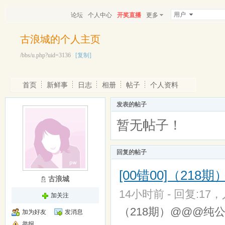
用户
论坛
个人中心
开奖直播
更多
古浪城的个人主页
/bbs/u.php?uid=3136
[复制]
首页
新鲜事
日志
相册
帖子
个人资料
发表的帖子
暂无帖子！
回复的帖子
[00错00]（21
古浪城
14小时前 - 回复:17，人
加关注
（218期）@@@纯公式
加为好友
发消息
举报