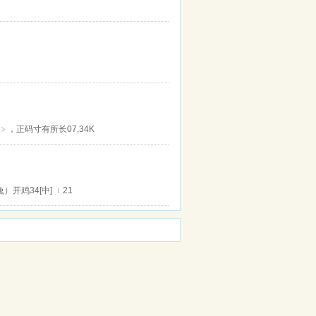
期﹥，正码寸有所长07,34K
）开鸡34[中] ﹛21