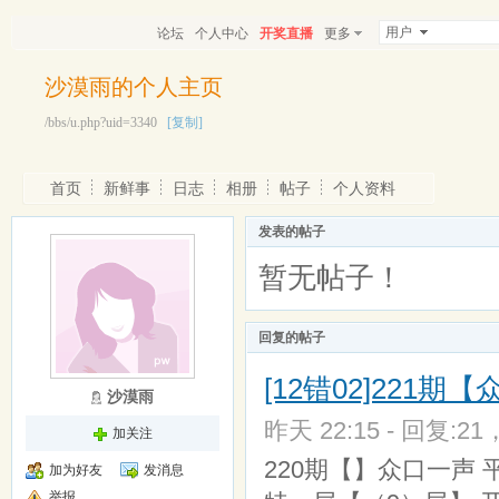
用户
论坛
个人中心
开奖直播
更多
沙漠雨的个人主页
/bbs/u.php?uid=3340
[复制]
首页
新鲜事
日志
相册
帖子
个人资料
发表的帖子
暂无帖子！
回复的帖子
[12错02]221期
沙漠雨
昨天 22:15 - 回复:21
加关注
220期【】众口一声 平
加为好友
发消息
举报