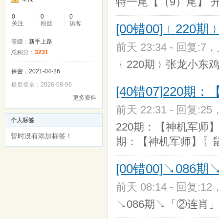
特一尾【（9）尾】 开 19
0
0
0
关注
粉丝
访客
[00错00]﹛220
等级：
新手上路
前天 23:34 - 回复:7，
总积分：
3231
﹛220期﹜张龙小东鸡
保密，2021-04-26
最后登录：2026-08-06
[40错07]22
更多资料
前天 22:31 - 回复:25
个人标签
220期：【神机军师】〖鼠
暂时没有添加标签！
期：【神机军师】〖鼠 
[00错00]↘08
前天 08:14 - 回复:12
↘086期↘「②连肖」（