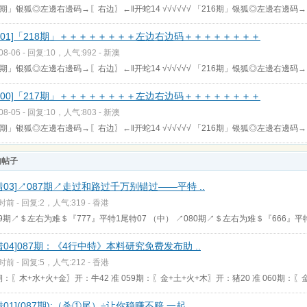
5期」银狐◎左邊右邊码→〖右边〗←‖开蛇14 √√√√√√ 「216期」银狐◎左邊右邊码
3错01]「218期」＋＋＋＋＋＋＋＋左边右边码＋＋＋＋＋＋＋＋
-08-06 - 回复:10，人气:992 -
新澳
5期」银狐◎左邊右邊码→〖右边〗←‖开蛇14 √√√√√√ 「216期」银狐◎左邊右邊码
2错00]「217期」＋＋＋＋＋＋＋＋左边右边码＋＋＋＋＋＋＋＋
-08-05 - 回复:10，人气:803 -
新澳
5期」银狐◎左邊右邊码→〖右边〗←‖开蛇14 √√√√√√ 「216期」银狐◎左邊右邊码
的帖子
8错03]↗087期↗走过和路过千万别错过——平特 ..
时前 - 回复:2，人气:319 -
香港
79期↗＄左右为难＄『777』平特1尾特07 （中） ↗080期↗＄左右为难＄『666』平特
9错04]087期：《4行中特》本料研究免费发布助 ..
时前 - 回复:5，人气:212 -
香港
期：〖木+水+火+金〗开：牛42 准 059期：〖金+土+火+木〗开：猪20 准 060期：〖
1错01](087期):（杀①尾）÷让你稳赚不赔,一起 ..