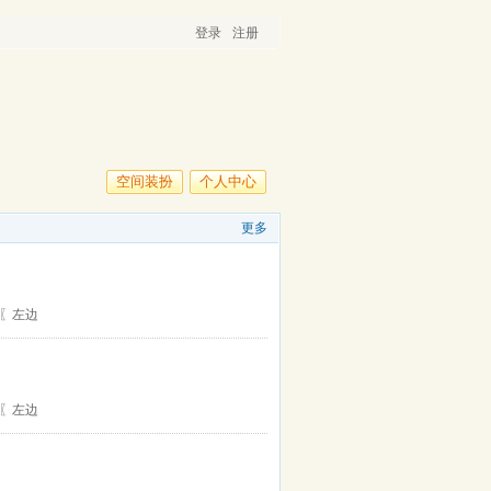
登录
注册
空间装扮
个人中心
更多
→〖左边
→〖左边