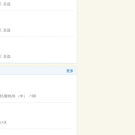
→〖左边
→〖左边
→〖左边
更多
1尾特26 （中） ↗08
金+火